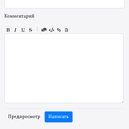
Комментарий
-
-
-
-
-
-
-
-
-
-
-
-
-
-
-