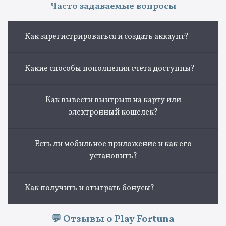
Часто задаваемые вопросы
Как зарегистрироваться и создать аккаунт?
Какие способы пополнения счета доступны?
Как вывести выигрыш на карту или
электронный кошелек?
Есть ли мобильное приложение и как его
установить?
Как получить и отыграть бонусы?
💬 Отзывы о Play Fortuna