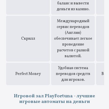
баланс и вывести
деньги из казино.
Международный
сервис переводов
(Англия)
Скрилл
обеспечивает легкое
м
проведение
расчетов с разной
валютой.
Удобная система
Perfect Money
переводов средств
В т
для игроков.
Игровой зал PlayFortuna - лучшие
игровые автоматы на деньги