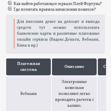
Как найти работающее зеркало Плей Фортуна?
Где почитать правила начисления поинтов?
Для внесения денег на депозит и вывода
средств тут можно использовать
банковские карты и различные платежные
онлайн сервисы (Яндекс.Деньги, Вебмани,
Киви и пр.)
Платежная
Описание
Сро
система
Электронные
кошельки
Вебмани
позволяют легко
м
проводить расчеты с
казино.