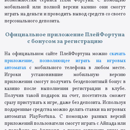
возможностям сервиса Плэй Фортуна. С помощью
мобильной или полной версии казино они смогут
играть на деньги и проводить вывод средств со своего
персонального депозита.
Официальное приложение ПлейФортуна
с бонусом за регистрацию
На официальном сайте ПлейФортуна можно
скачать
приложение, позволяющее играть на игровых
автоматах
с мобильного телефона в любом месте.
Игроки установившие мобильную версию
приложения смогут получить бездепозитный бонус в
казино после выполнения регистрации в клубе.
Получив такой подарок на счет, посетитель сможет
сразу приступать к игре, даже без депозита. Используя
подаренные средства можно делать ставки на игровых
автоматах PlayFortuna. С помощью разных версий
приложений пользователи смогут играть с Айпада или