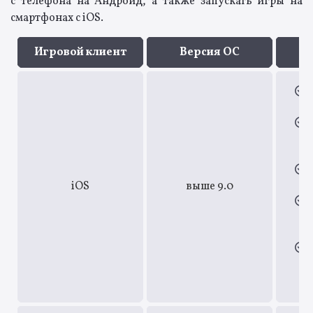
с телефона на Андроид, а также запускать игры на
смартфонах с iOS.
Игровой клиент
Версия ОС
iOS
выше 9.0