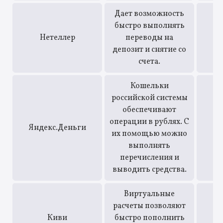
Дает возможность
быстро выполнять
Нетеллер
переводы на
депозит и снятие со
счета.
Кошельки
российской системы
обеспечивают
операции в рублях. С
Яндекс.Деньги
их помощью можно
выполнять
перечисления и
выводить средства.
Виртуальные
расчеты позволяют
Киви
быстро пополнить