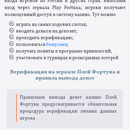
входа игроков из России и других стран. Выполняя
вход через зеркала Play Fortuna, игроки получают
полноценный доступ в систему казино. Тут можно:
играть на самых ходовых слотах;
вводить деньги на депозит;
проходить верификацию;
пользоваться
бонусами
;
получать поинты в программе привилегий;
участвовать в турнирах и розыгрышах лотерей
Верификация на зеркале Плей Фортуна и
правила вывода денег
Правилами вывода денег казино Плей
Фортуна предусматривается обязательная
процедура верификации личных данных
игрока