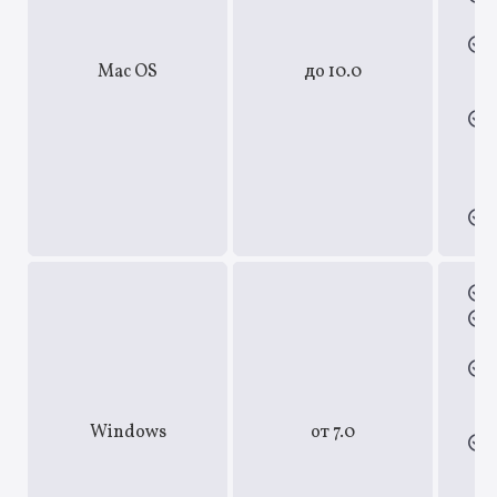
Mac OS
до 10.0
Windows
от 7.0