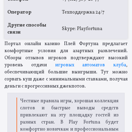
Оператор
Техподдержка 24/7
Другие способы
Skype: Playfortuna
связи
Портал онлайн казино Плей Фортуна предлагает
комфортные условия для азартных развлечений.
Обзоры отзывов игроков подтверждают высокий
уровень отдачи
игровых автоматов клуба
,
обеспечивающий большие выигрыши. Тут можно
сорвать куш даже с минимальными ставками, получая
деньги с прогрессивных джекпотов.
Честные правила игры, хорошая коллекция
слотов и быстрые выводы средств
привлекают на эту площадку гостей из
разных стран. В Play Fortuna будет
комфортно новичкам и профессиональным