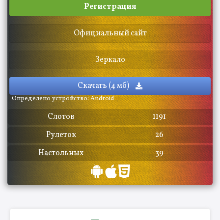
Регистрация
Официальный сайт
Зеркало
Скачать (4 мб)
Слотов
1191
Рулеток
26
Настольных
39