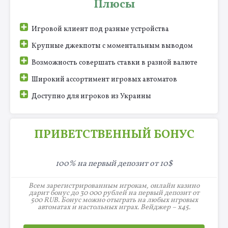
Плюсы
Игровой клиент под разные устройства
Крупные джекпоты с моментальным выводом
Возможность совершать ставки в разной валюте
Широкий ассортимент игровых автоматов
Доступно для игроков из Украины
ПРИВЕТСТВЕННЫЙ БОНУС
100% на первый депозит от 10$
Всем зарегистрированным игрокам, онлайн казино
дарит бонус до 30 000 рублей на первый депозит от
500 RUB. Бонус можно отыграть на любых игровых
автоматах и настольных играх. Вейджер – х45.