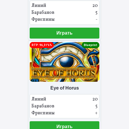
Линий
20
Барабанов
5
Фриспины
-
Играть
RTP: 96,31%%
Blueprint
Eye of Horus
Линий
20
Барабанов
5
Фриспины
+
Играть