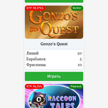
RTP: 95,97%%
NetEnt
Gonzo's Quest
Линий
20
Барабанов
5
Фриспины
10
Играть
RTP: 96,2%%
Playtech