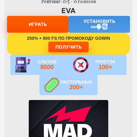
Рейтинг:
0
/5 -
0
голосов
EVA
УСТАНОВИТЬ
ИГРАТЬ
на
250% + 900 FS ПО ПРОМОКОДУ GOWIN
ПОЛУЧИТЬ
СЛОТОВ
РУЛЕТОК
8500
100+
НАСТОЛЬНЫХ
200+