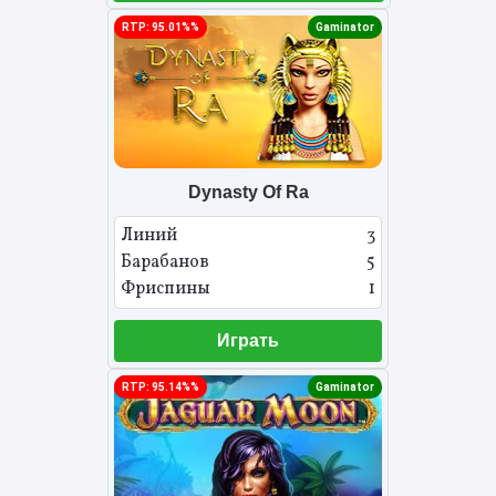
RTP: 95.01%%
Gaminator
Dynasty Of Ra
Линий
3
Барабанов
5
Фриспины
1
Играть
RTP: 95.14%%
Gaminator