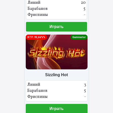
Линий
20
Барабанов
5
Фриспины
-
Играть
RTP: 95,66%%
Gaminator
Sizzling Hot
Линий
3
Барабанов
5
Фриспины
-
Играть