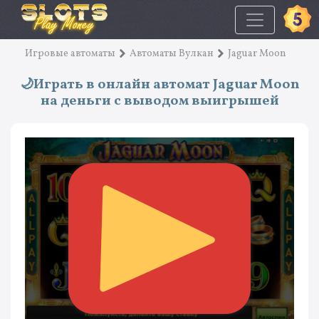
Игровые автоматы
Автоматы Вулкан
Jaguar Moon
🌙Играть в онлайн автомат Jaguar Moon
на деньги с выводом выигрышей