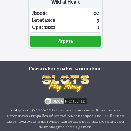
Wild at Heart
Линий
20
Барабанов
5
Фриспины
1
Играть
Скачать
Бонусы
Все казино
Блог
slotsplay.ru
© 2020-2026 Все права защищены. Копирование
материалов автора без обратной ссылки запрещено. 18+ Игры на
сайте предоставлены только для бесплатного пользования, сайт
не проводит игры на деньги!