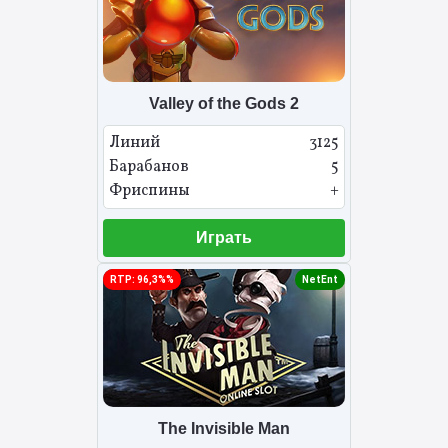
Valley of the Gods 2
Линий
3125
Барабанов
5
Фриспины
+
Играть
RTP: 96,3%%
NetEnt
The Invisible Man