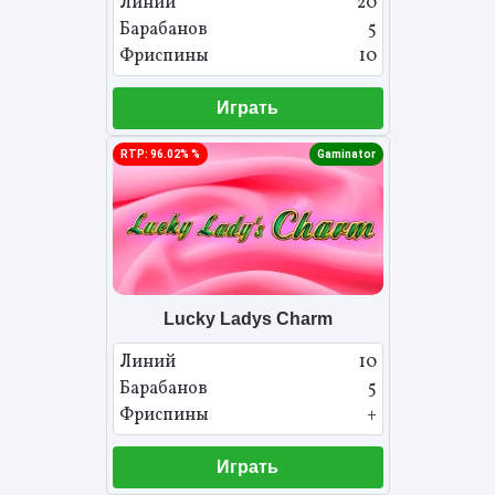
Линий
20
Барабанов
5
Фриспины
10
Играть
RTP: 96.02% %
Gaminator
Lucky Ladys Charm
Линий
10
Барабанов
5
Фриспины
+
Играть