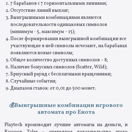
7 барабанов с 7 горизонтальными линиями;
Отсутствие линий выплат;
Выигрышными комбинациями являются
последовательности одинаковых символов
(минимум - 5, максимум – 15);
После формирования выигрышной комбинации все
участвующие в ней символы исчезают, на барабанах
появляются новые символы;
Общее количество доступных символов – 8;
Наличие бонусных символов (Scatter, Wild);
Брнусный раунд с бесплатными вращениями;
Случайные события;
Диапазон ставок: от 0,01 до 500 монет.
💰Выигрышные комбинации игрового
автомата про Енота
Playtech производит лучшие автоматы на деньги, и