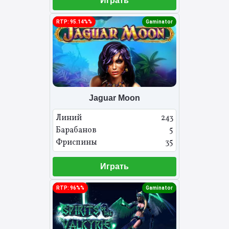
Играть
RTP: 95.14%%
Gaminator
Jaguar Moon
Линий
243
Барабанов
5
Фриспины
35
Играть
RTP: 96%%
Gaminator