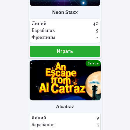
Neon Staxx
Линий
40
Барабанов
5
Фриспины
-
Играть
Belatra
Alcatraz
Линий
9
Барабанов
5