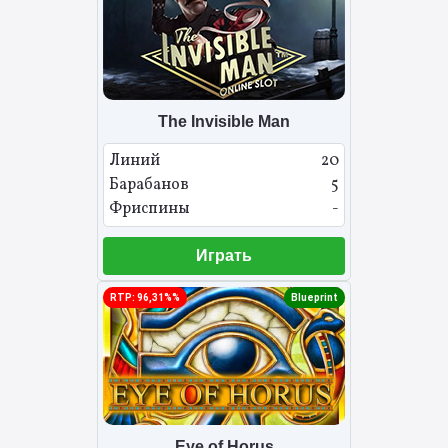
The Invisible Man
Линий
20
Барабанов
5
Фриспины
-
Играть
RTP: 96,31%%
Blueprint
Eye of Horus