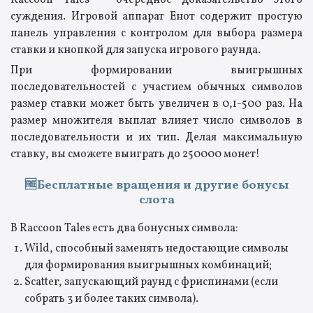
Raccoon Tales – очередное доказательство этого
суждения. Игровой аппарат Енот содержит простую
панель управления с контролом для выбора размера
ставки и кнопкой для запуска игрового раунда.
При формировании выигрышных
последовательностей с участием обычных символов
размер ставки может быть увеличен в 0,1-500 раз. На
размер множителя выплат влияет число символов в
последовательности и их тип. Делая максимальную
ставку, вы сможете выиграть до 250000 монет!
🆓Бесплатные вращения и другие бонусы
слота
В Raccoon Tales есть два бонусных символа:
Wild, способный заменять недостающие символы
для формирования выигрышных комбинаций;
Scatter, запускающий раунд с фриспинами (если
собрать 3 и более таких символа).