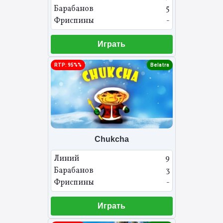
Барабанов
5
Фриспины
-
Играть
RTP: 95%%
Belatra
Chukcha
Линий
9
Барабанов
3
Фриспины
-
Играть