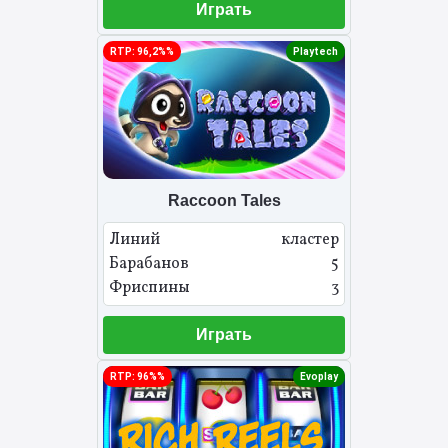
Играть
RTP: 96,2%%
Playtech
Raccoon Tales
Линий
кластер
Барабанов
5
Фриспины
3
Играть
RTP: 96%%
Evoplay