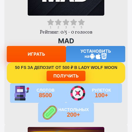
Рейтинг:
0
/5 -
0
голосов
MAD
УСТАНОВИТЬ
ИГРАТЬ
на
50 FS ЗА ДЕПОЗИТ ОТ 500 ₽ В LADY WOLF MOON
ПОЛУЧИТЬ
СЛОТОВ
РУЛЕТОК
8500
100+
НАСТОЛЬНЫХ
200+