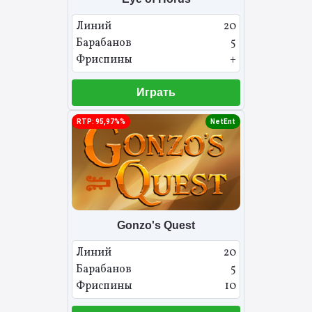
Линий
20
Барабанов
5
Фриспины
+
Играть
RTP: 95,97%%
NetEnt
Gonzo's Quest
Линий
20
Барабанов
5
Фриспины
10