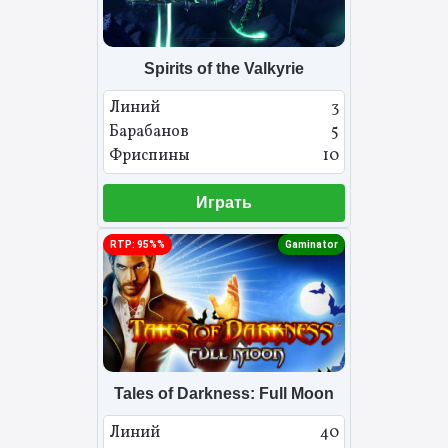
Spirits of the Valkyrie
Линий
3
Барабанов
5
Фриспины
10
Играть
RTP: 95%%
Gaminator
Tales of Darkness: Full Moon
Линий
40