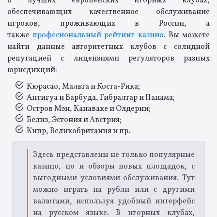
о лучших европейских игорных клубах,
обеспечивающих качественное обслуживание
игроков, проживающих в России, а
также
професиональный рейтинг казино
. Вы можете
найти данные авторитетных клубов с солидной
репутацией с лицензиями регуляторов разных
юрисдикций:
Кюрасао, Мальта и Коста-Рика;
Антигуа и Барбуда, Гибралтар и Панама;
Остров Мэн, Канаваке и Олдерни;
Белиз, Эстония и Австрия;
Кипр, Великобритания и пр.
Здесь представлены не только популярные
казино, но и обзоры новых площадок, с
выгодными условиями обслуживания. Тут
можно играть на рубли или с другими
валютами, используя удобный интерфейс
на русском языке. В игорных клубах,