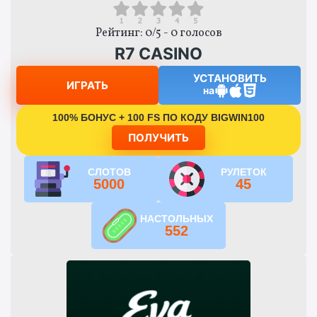
Рейтинг:
0
/5 -
0
голосов
R7 CASINO
УСТАНОВИТЬ
ИГРАТЬ
на
100% БОНУС + 100 FS ПО КОДУ
BIGWIN100
ПОЛУЧИТЬ
СЛОТОВ
РУЛЕТОК
5000
45
НАСТОЛЬНЫХ
552