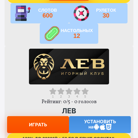
СЛОТОВ
РУЛЕТОК
600
30
НАСТОЛЬНЫХ
12
Рейтинг:
0
/5 -
0
голосов
ЛЕВ
УСТАНОВИТЬ
ИГРАТЬ
на