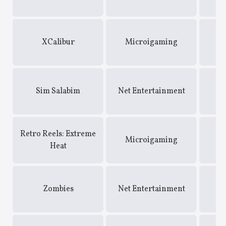
XCalibur
Microigaming
Sim Salabim
Net Entertainment
Retro Reels: Extreme
Microigaming
Heat
Zombies
Net Entertainment