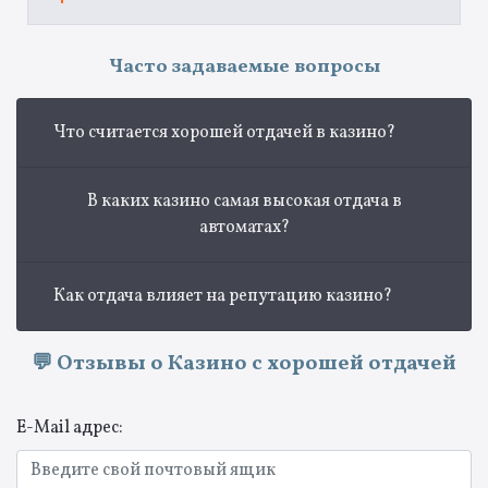
Часто задаваемые вопросы
Что считается хорошей отдачей в казино?
В каких казино самая высокая отдача в
автоматах?
Как отдача влияет на репутацию казино?
💬 Отзывы о Казино с хорошей отдачей
E-Mail адрес: