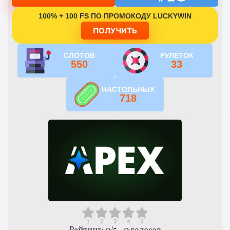
100% + 100 FS ПО ПРОМОКОДУ
LUCKYWIN
ПОЛУЧИТЬ
СЛОТОВ
РУЛЕТОК
550
33
НАСТОЛЬНЫХ
718