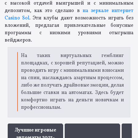
с высокой отдачей выигрышей и с минимальным
депозитом, как это сделано в
на зеркале интернет
Casino Sol
. Эти клубы дают возможность играть без
вложений, предлагая привлекательные бонусные
программы с низкими уровнями отыгрыша
вейджеров.
На таких виртуальных гемблинг
площадках, с хорошей репутацией, можно
проводить игру с минимальными взносами
на спин, наслаждаясь азартным процессом,
либо же получать драйвовые эмоции, делая
большие ставки на автоматах. Здесь будет
комфортно играть на деньги новичкам и
профессионалам.
Лучшие игровые
автоматы 2023-