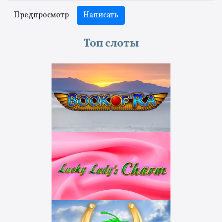
Топ слоты