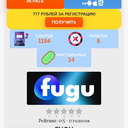
ИГРАТЬ
на
777
РУБЛЕЙ ЗА РЕГИСТРАЦИЮ
ПОЛУЧИТЬ
СЛОТОВ
РУЛЕТОК
1154
5
НАСТОЛЬНЫХ
14
Рейтинг:
0
/5 -
0
голосов