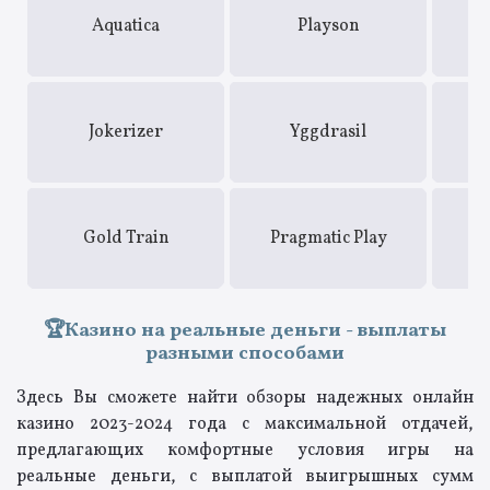
Aquatica
Playson
Jokerizer
Yggdrasil
Gold Train
Pragmatic Play
🏆Казино на реальные деньги - выплаты
разными способами
Здесь Вы сможете найти обзоры надежных онлайн
казино 2023-2024 года с максимальной отдачей,
предлагающих комфортные условия игры на
реальные деньги, с выплатой выигрышных сумм